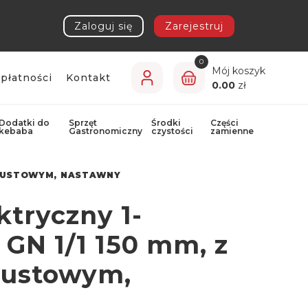
Zaloguj się
Zarejestruj
0
Mój koszyk
płatności
Kontakt
0.00
zł
Dodatki do
Sprzęt
Środki
Części
kebaba
Gastronomiczny
czystości
zamienne
SPUSTOWYM, NASTAWNY
tryczny 1-
GN 1/1 150 mm, z
pustowym,