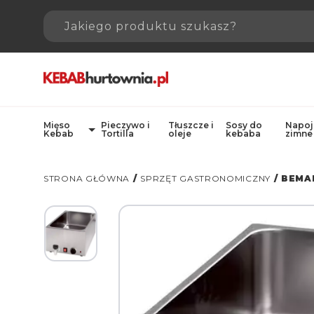
Mięso
Pieczywo i
Tłuszcze i
Sosy do
Napoj
Kebab
Tortilla
oleje
kebaba
zimne
STRONA GŁÓWNA
/
SPRZĘT GASTRONOMICZNY
/ BEMA