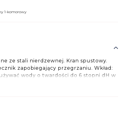
zny 1-komorowy
e ze stali nierdzewnej. Kran spustowy.
cznik zapobiegający przegrzaniu. Wkład:
 używać wody o twardości do 6 stopni dH w
rdsza woda powoduje osadzanie kamienia na
owodować uszkodzenie i utratę gwarancji.
TURA MAKSYMALNA: 85 °C.
OŚĆ: 590mm SZEROKOŚĆ:
mm WYSOKOŚĆ: 242mm