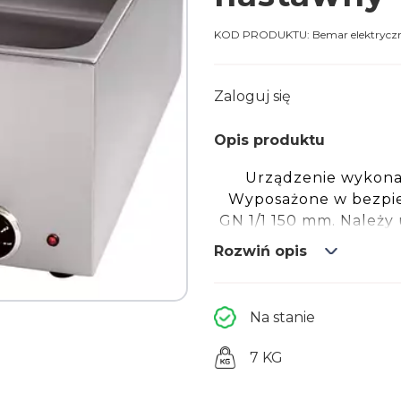
KOD PRODUKTU:
Bemar elektryc
Zaloguj się
Opis produktu
Urządzenie wykonan
Wyposażone w bezpie
GN 1/1 150 mm. Należy
skali niemieckiej, twa
Rozwiń opis
grzałkach, co może sp
TEMPERA
Na stanie
7 KG
DŁUG
340