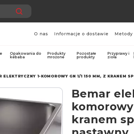
O nas
Informacje o dostawie
Metody 
e
Opakowania do
Produkty
Pozostałe
Przyprawy i
kebaba
mrożone
produkty
zioła
R ELEKTRYCZNY 1-KOMOROWY GN 1/1 150 MM, Z KRANEM 
Bemar elek
komorowy 
kranem s
nastawny