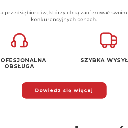
la przedsiębiorców, którzy chcą zaoferować
swoim
konkurencyjnych cenach.
ROFESJONALNA
SZYBKA WYSY
OBSŁUGA
Dowiedz się więcej