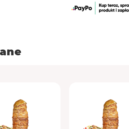
CZAS 
rane