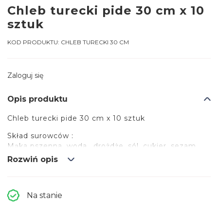
Chleb turecki pide 30 cm x 10
sztuk
KOD PRODUKTU:
CHLEB TURECKI 30 CM
Zaloguj się
Opis produktu
Chleb turecki pide 30 cm x 10 sztuk
Skład surowców :
Mąka pszenna, woda,, drożdże, sól, cukier, sezam,
czarnuszka, cukier gronowy, gluten pszenny,
Rozwiń opis
emulgator E472e, stabilizatory (E450, E341. E412),
mąka słodowa (jęczmienna, pszenna), tłuszcz
palmowy, środek do przetwarzania mąki E300,
Na stanie
drożdże piekarskie nieaktywne
Przechowywać w temp nie wyższej niż -18°C.