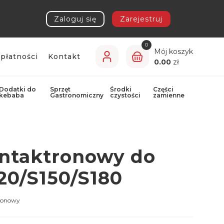
Zaloguj się
Zarejestruj
0
Mój koszyk
płatności
Kontakt
0.00
zł
Dodatki do
Sprzęt
Środki
Części
kebaba
Gastronomiczny
czystości
zamienne
ontaktronowy do
120/S150/S180
tronowy