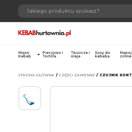
Mięso
Pieczywo i
Tłuszcze i
Sosy do
Napoj
Kebab
Tortilla
oleje
kebaba
zimne
STRONA GŁÓWNA
/
CZĘŚCI ZAMIENNE
/ CZUJNIK KONT