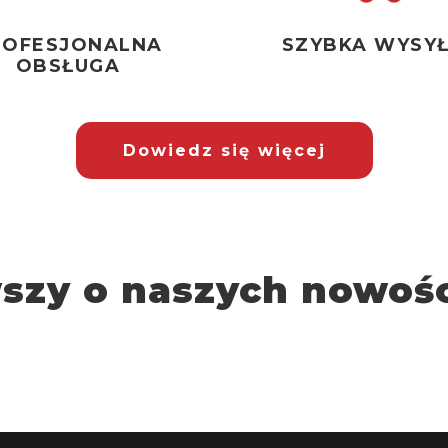
ROFESJONALNA
SZYBKA WYSY
OBSŁUGA
Dowiedz się więcej
wszy o naszych nowośc