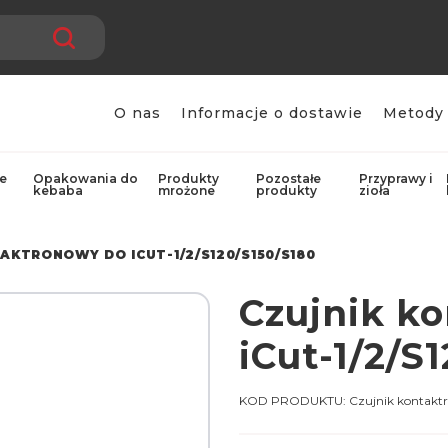
O nas
Informacje o dostawie
Metody 
e
Opakowania do
Produkty
Pozostałe
Przyprawy i
kebaba
mrożone
produkty
zioła
AKTRONOWY DO ICUT-1/2/S120/S150/S180
Czujnik k
iCut-1/2/S
KOD PRODUKTU:
Czujnik kontak