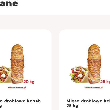
rane
o drobiowe kebab
Mięso drobiowe ke
g
25 kg