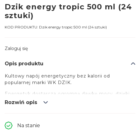
Dzik energy tropic 500 ml (24
sztuki)
KOD PRODUKTU:
Dzik energy tropic 500 ml (24 sztuki)
Zaloguj się
Opis produktu
Kultowy napój energetyczny bez kalorii od
popularnej marki WK DZIK.
Energetyk dostarcza ogromną dawkę mocy, dzięki
takim składnikom aktywnym jak: kofeina, guarana,
Rozwiń opis
tauryna, ekstrakt żeń-szenia, czy L-karnityna.
Dodatkowo produkt został wzbogacony o witaminy
z grupy B (b2, b3, b6, b12), które kompleksowo
Na stanie
wspierają metabolizm energetyczny naszego
organizmu oraz przyczyniają się do zmniejszenia
uczucia zmęczenia i znużenia.