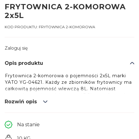
FRYTOWNICA 2-KOMOROWA
2x5L
KOD PRODUKTU:
FRYTOWNICA 2-KOMOROWA
Zaloguj się
Opis produktu
Frytownica 2-komorowa o pojemności 2x5L marki
YATO YG-04621. Każdy ze zbiorników frytownicy ma
całkowitą pojemność wlewczą 8L. Natomiast
minimalny poziom oleju wynosi 3,2L, a maksymalny
Rozwiń opis
5L. Dwie grzałki, każda o mocy 2,0kW, sterowana
jest za pomocą potencjometru umieszczonego na
panelu sterującym. Możliwe jest ustawienie
temperatury pracy w zakresie 60~200℃.
Na stanie
Zainstalowane bryzgoszczelne wyłączniki pozwalają
na wyłączenie urządzenia, bez konieczności
10 KG