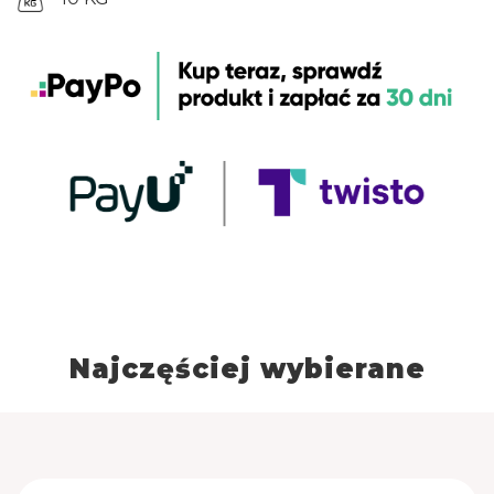
odłączania kabla zasilającego z sieci. Dodatkowo
panel sterujący posiada osłonę zabezpieczającą
wykonaną z bardzo wytrzymałego poliwęglanu,
która chroni panel przed zachlapaniem olejem
podczas smażenia. Dzięki temu utrzymanie
frytownicy w czystości jest znacznie ułatwione.
Wyjmowane grzałki mają możliwość powieszenia ich
na specjalnych uchwytach w pozycji, w której
ściekający olej trafia z powrtotem do zbiornika.
Frytownica posiada dodatkowe zabezpieczenie,
które automatycznie wyłącza grzałkę w momencie
wyciągnięcia jej ze zbiornika. Dodatkowe
zabezpieczenie chroni ją przed przegrzaniem, przy
temperaturze powyżej 260℃.
CZAS RELIZACJI ZAMÓWIENIA DO 14 DNI
Najczęściej wybierane
ROBOCZYCH