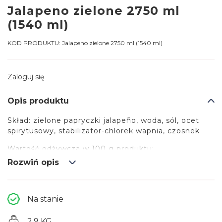
Jalapeno zielone 2750 ml
(1540 ml)
KOD PRODUKTU:
Jalapeno zielone 2750 ml (1540 ml)
Zaloguj się
Opis produktu
Skład: zielone papryczki jalapeño, woda, sól, ocet
spirytusowy, stabilizator-chlorek wapnia, czosnek
Wartość odżywcza w 100 g produktu:
• Wartość energetyczna: 23,4 kcal / 98,7 kJ
Rozwiń opis
• Tłuszcz: 0,34g
• w tym kwasy tłuszczone nasycone: 0,03g
• Węglowodany: 4,34g
Na stanie
• w tym cukry: 2,84g
• Białko: 0,75g
2.9 KG
• Sól: 4,07g