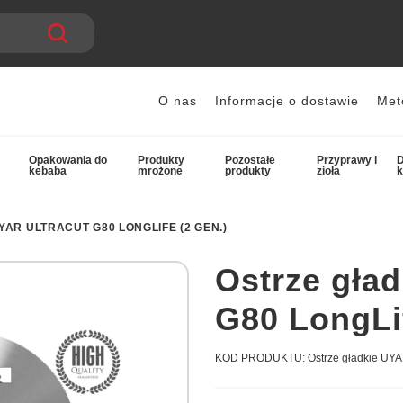
O nas
Informacje o dostawie
Met
Opakowania do
Produkty
Pozostałe
Przyprawy i
D
kebaba
mrożone
produkty
zioła
YAR ULTRACUT G80 LONGLIFE (2 GEN.)
Ostrze gła
G80 LongLif
KOD PRODUKTU:
Ostrze gładkie UYA