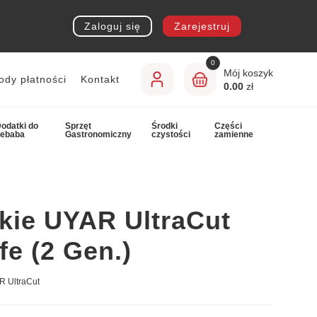
Zaloguj się
Zarejestruj
0
Mój koszyk
ody płatności
Kontakt
0.00
zł
odatki do
Sprzęt
Środki
Części
kebaba
Gastronomiczny
czystości
zamienne
dkie UYAR UltraCut
e (2 Gen.)
R UltraCut