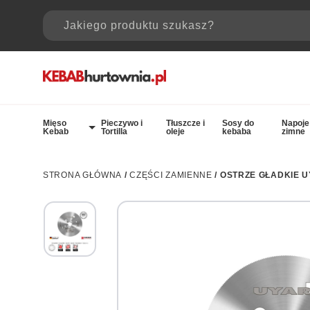
Mięso
Pieczywo i
Tłuszcze i
Sosy do
Napoje
Kebab
Tortilla
oleje
kebaba
zimne
STRONA GŁÓWNA
/
CZĘŚCI ZAMIENNE
/ OSTRZE GŁADKIE U