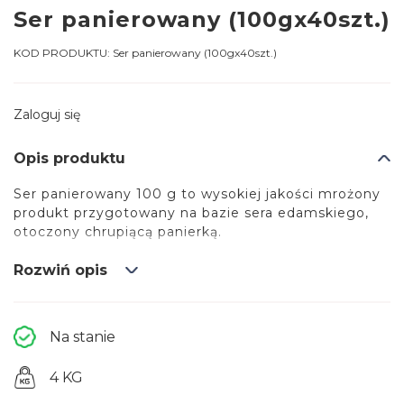
Ser panierowany (100gx40szt.)
KOD PRODUKTU:
Ser panierowany (100gx40szt.)
Zaloguj się
Opis produktu
Ser panierowany 100 g to wysokiej jakości mrożony
produkt przygotowany na bazie sera edamskiego,
otoczony chrupiącą panierką.
Po obróbce cieplnej uzyskuje złocistą skórkę oraz
Rozwiń opis
intensywny, lekko słony smak.
Opakowanie 4kg - 100gx40szt
Na stanie
4 KG