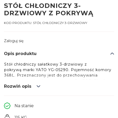
STÓŁ CHŁODNICZY 3-
DRZWIOWY Z POKRYWĄ
KOD PRODUKTU:
STÓŁ CHŁODNICZY 3-DRZWIOWY
Zaloguj się
Opis produktu
Stół chłodniczy sałatkowy 3-drzwiowy z
pokrywą marki YATO YG-05290. Pojemność komory
368L. Przeznaczony jest do przechowywania
żywności w zakresie temperatur +2~+80C. Obudowa
Rozwiń opis
zewnętrzna i wewnętrzna wykonana z wysokiej
jakości stali nierdzewnej SS201 gwarantuje
elegancki wygląd, a jednocześnie jest bardzo łatwa
w utrzymaniu w czystości. Rozkłada górna pokrywa
Na stanie
uchylna także wykonana jest ze stali nierdzewnej.
Dolny agregat chłodniczy marki Zanussi o mocy
115 KG