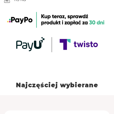
240W wykorzystuje czynnik chłodniczy R290a
dedykowany do pracy w 4 klasie klimatycznej, przy
maksymalnej temperaturze otoczenia 300C i
wilgotności względnej 55%. Zasilany jest prądem o
napięciu 220-240V ~50Hz. Elektroniczny sterownik z
cyfrowym wyświetlaczem temperatury. Urządzenie
posiada chłodzenie z obiegiem wymuszonym
wentylatorem oraz funkcję automatycznego
odszraniania.
Najczęściej wybierane
Wymiary (DxSxW) [cm]: 70x136,5x87,6
CZAS REALIZACJI ZAMÓWIENIA 14
DNI ROBOCZYCH